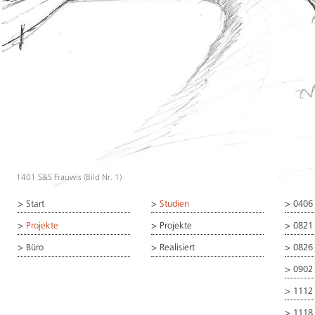
1401 S&S Frauwis (Bild Nr. 1)
>
Start
>
Studien
>
0406
>
Projekte
>
Projekte
>
0821
>
Büro
>
Realisiert
>
0826
>
0902
>
1112
>
1118 