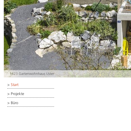
1423 Gartenwohnhaus Uster
>
Start
>
Projekte
>
Büro