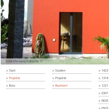
0206 EFH Gerra TI (Bild Nr. 1)
>
Start
>
Studien
>
1423
>
Projekte
>
Projekte
>
1314
>
Büro
>
Realisiert
>
1221
>
0301
>
0635
>
0503 