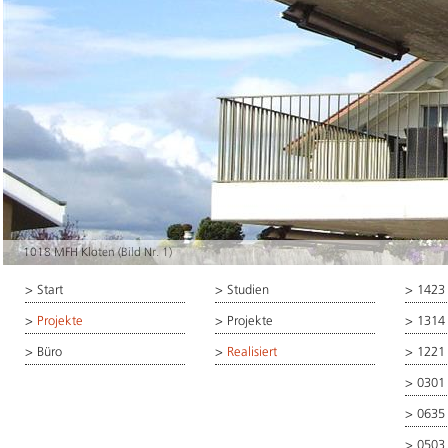
1018 MFH Kloten (Bild Nr. 1)
>
Start
>
Studien
>
1423
>
Projekte
>
Projekte
>
1314
>
Büro
>
Realisiert
>
1221
>
0301
>
0635
>
0503 