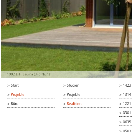
1002 EFH Bauma (Bild Nr. 1)
>
Start
>
Studien
>
1423
>
Projekte
>
Projekte
>
1314
>
Büro
>
Realisiert
>
1221
>
0301
>
0635
>
0503 