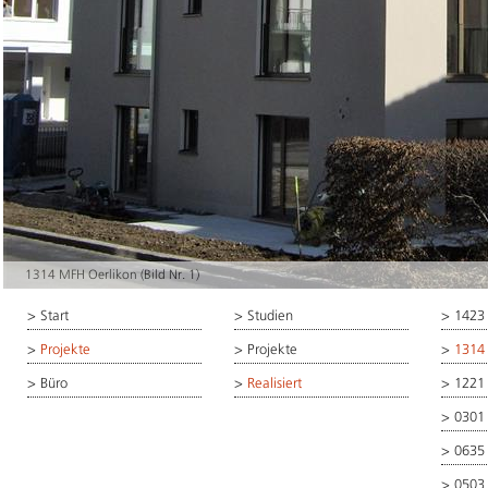
1314 MFH Oerlikon (Bild Nr. 1)
>
Start
>
Studien
>
1423
>
Projekte
>
Projekte
>
1314
>
Büro
>
Realisiert
>
1221
>
0301
>
0635
>
0503 