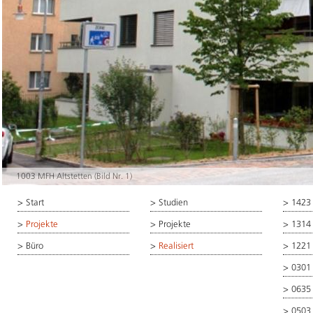
1003 MFH Altstetten (Bild Nr. 1)
>
Start
>
Studien
>
1423
>
Projekte
>
Projekte
>
1314
>
Büro
>
Realisiert
>
1221
>
0301
>
0635
>
0503 