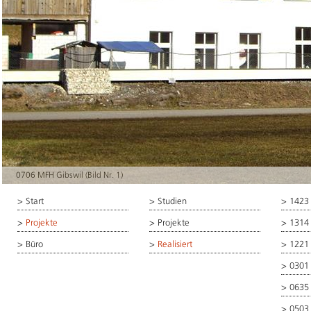
0706 MFH Gibswil (Bild Nr. 1)
>
Start
>
Studien
>
1423
>
Projekte
>
Projekte
>
1314
>
Büro
>
Realisiert
>
1221
>
0301
>
0635
>
0503 